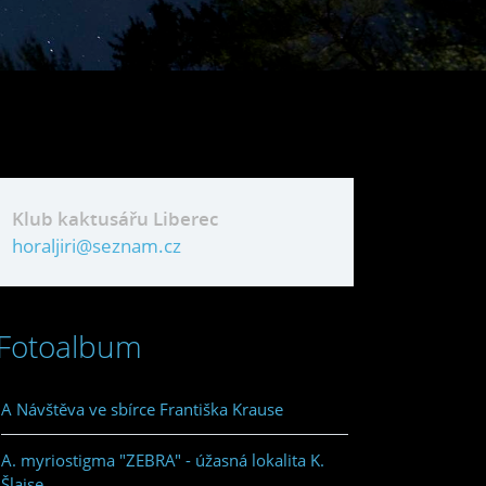
Klub kaktusářu Liberec
horaljiri@seznam.cz
Fotoalbum
A Návštěva ve sbírce Františka Krause
A. myriostigma "ZEBRA" - úžasná lokalita K.
Šlajse