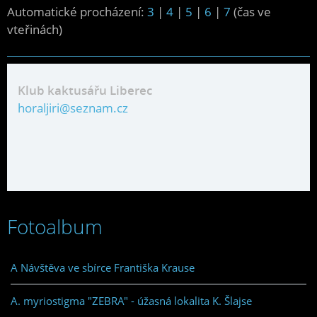
Automatické procházení:
3
|
4
|
5
|
6
|
7
(čas ve
vteřinách)
Klub kaktusářu Liberec
horaljiri@seznam.cz
Fotoalbum
A Návštěva ve sbírce Františka Krause
A. myriostigma "ZEBRA" - úžasná lokalita K. Šlajse