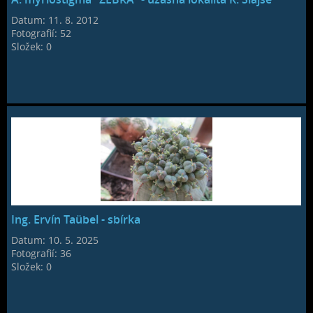
Datum:
11. 8. 2012
Fotografií:
52
Složek:
0
Ing. Ervín Taübel - sbírka
Datum:
10. 5. 2025
Fotografií:
36
Složek:
0