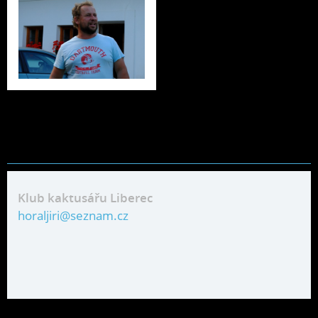
Klub kaktusářu Liberec
horaljiri@seznam.cz