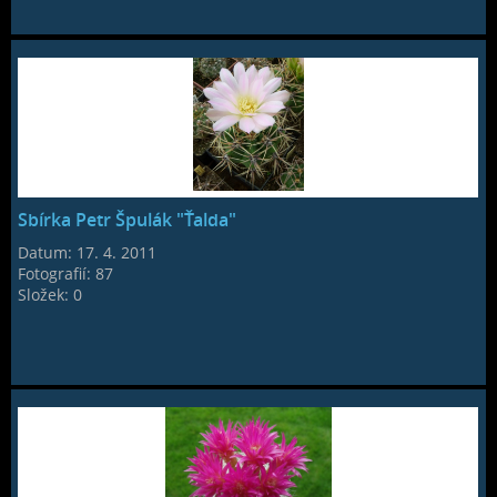
Sbírka Petr Špulák "Ťalda"
Datum:
17. 4. 2011
Fotografií:
87
Složek:
0