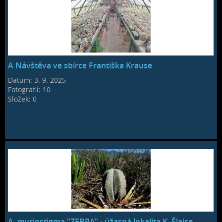
A Návštěva ve sbírce Františka Krause
Datum:
3. 9. 2025
Fotografií:
10
Složek:
0
A. myriostigma "ZEBRA" - úžasná lokalita K. Šlajse