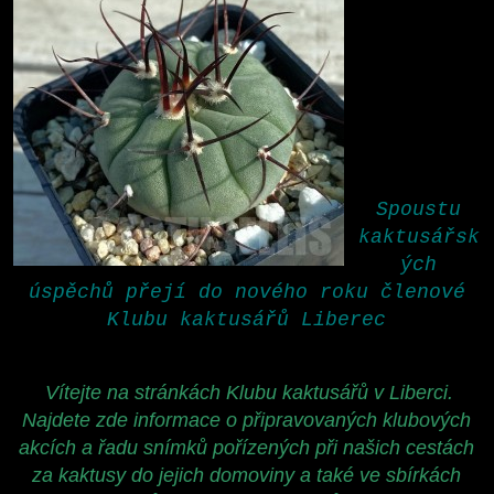
Spoustu
kaktusářsk
ých
úspěchů přejí do nového roku členové
Klubu kaktusářů Liberec
Vítejte na stránkách Klubu kaktusářů v Liberci.
Najdete zde informace o připravovaných klubových
akcích a řadu snímků pořízených při našich cestách
za kaktusy do jejich domoviny a také ve sbírkách