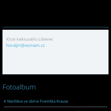
Klub kaktusářu Liberec
horaljiri@seznam.cz
Fotoalbum
A Návštěva ve sbírce Františka Krause