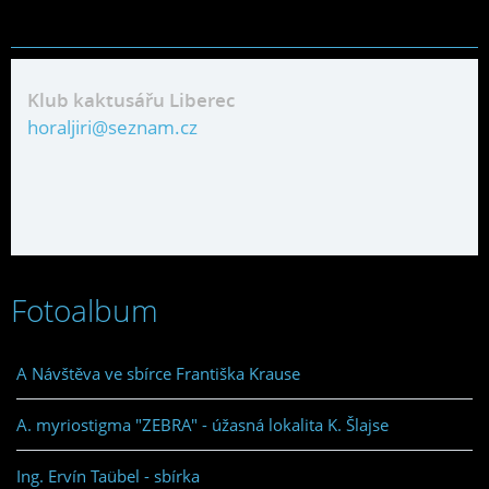
Klub kaktusářu Liberec
horaljiri@seznam.cz
Fotoalbum
A Návštěva ve sbírce Františka Krause
A. myriostigma "ZEBRA" - úžasná lokalita K. Šlajse
Ing. Ervín Taübel - sbírka