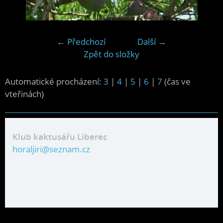
← Předchozí
Další →
Zpět do složky
Automatické procházení:
3
|
4
|
5
|
6
|
7
(čas ve
vteřinách)
Klub kaktusářu Liberec
horaljiri@seznam.cz