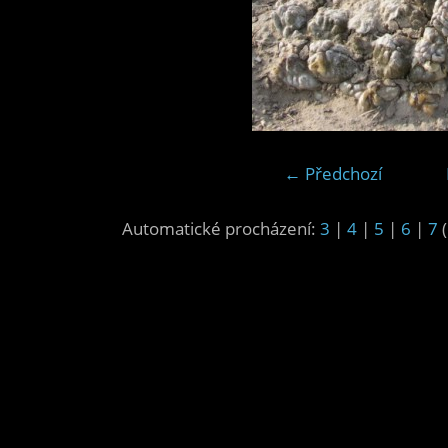
← Předchozí
Automatické procházení:
3
|
4
|
5
|
6
|
7
(