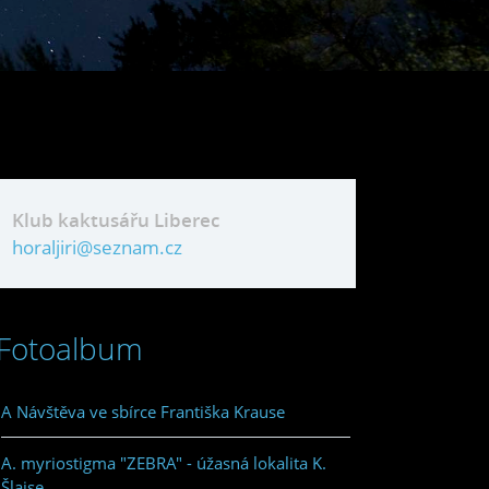
Klub kaktusářu Liberec
horaljiri@seznam.cz
Fotoalbum
A Návštěva ve sbírce Františka Krause
A. myriostigma "ZEBRA" - úžasná lokalita K.
Šlajse