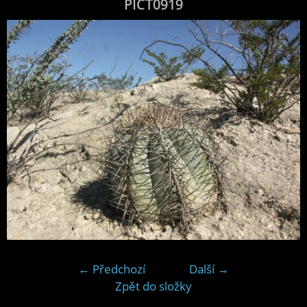
PICT0919
← Předchozí
Další →
Zpět do složky