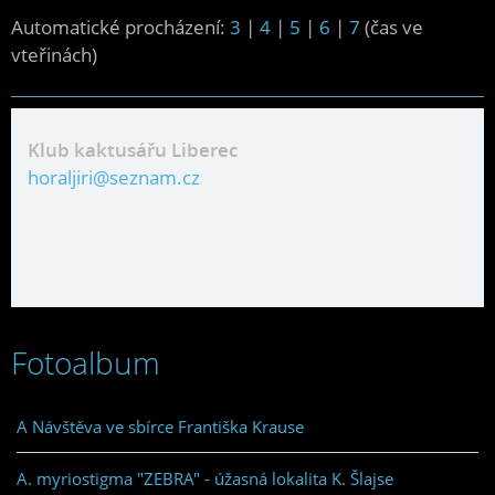
Automatické procházení:
3
|
4
|
5
|
6
|
7
(čas ve
vteřinách)
Klub kaktusářu Liberec
horaljiri@seznam.cz
Fotoalbum
A Návštěva ve sbírce Františka Krause
A. myriostigma "ZEBRA" - úžasná lokalita K. Šlajse