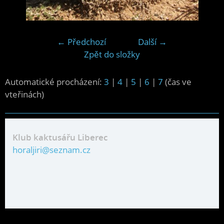
← Předchozí
Další →
Zpět do složky
Automatické procházení:
3
|
4
|
5
|
6
|
7
(čas ve
vteřinách)
Klub kaktusářu Liberec
horaljiri@seznam.cz