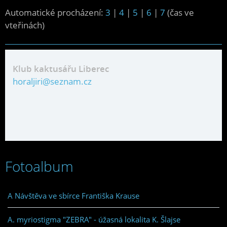
Automatické procházení:
3
|
4
|
5
|
6
|
7
(čas ve
vteřinách)
Klub kaktusářu Liberec
horaljiri@seznam.cz
Fotoalbum
A Návštěva ve sbírce Františka Krause
A. myriostigma "ZEBRA" - úžasná lokalita K. Šlajse