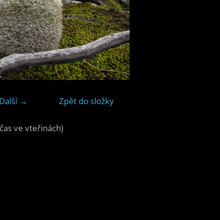
Další →
Zpět do složky
čas ve vteřinách)