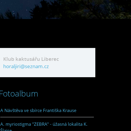
Klub kaktusářu Liberec
horaljiri@seznam.cz
Fotoalbum
A Návštěva ve sbírce Františka Krause
A. myriostigma "ZEBRA" - úžasná lokalita K.
Šlajse