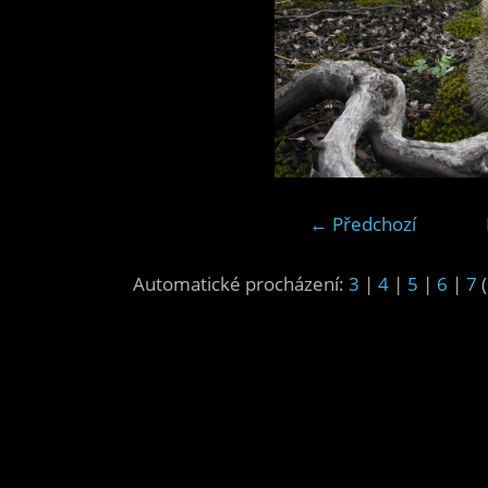
← Předchozí
Automatické procházení:
3
|
4
|
5
|
6
|
7
(