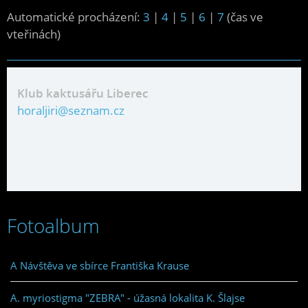
Automatické procházení:
3
|
4
|
5
|
6
|
7
(čas ve
vteřinách)
Klub kaktusářu Liberec
horaljiri@seznam.cz
Fotoalbum
A Návštěva ve sbírce Františka Krause
A. myriostigma "ZEBRA" - úžasná lokalita K. Šlajse