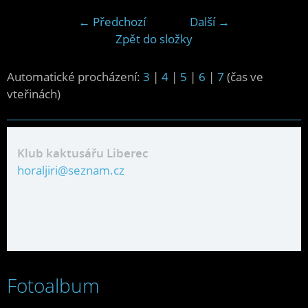
← Předchozí
Další →
Zpět do složky
Automatické procházení:
3
|
4
|
5
|
6
|
7
(čas ve
vteřinách)
Klub kaktusářu Liberec
horaljiri@seznam.cz
Fotoalbum