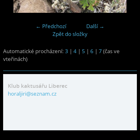
← Předchozí
Další →
Zpět do složky
Automatické procházení:
3
|
4
|
5
|
6
|
7
(čas ve
vteřinách)
Klub kaktusářu Liberec
horaljiri@seznam.cz