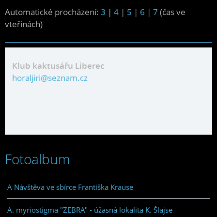
Automatické procházení:
3
|
4
|
5
|
6
|
7
(čas ve
vteřinách)
Klub kaktusářu Liberec
horaljiri@seznam.cz
Fotoalbum
A Návštěva ve sbírce Františka Krause
A. myriostigma "ZEBRA" - úžasná lokalita K. Šlajse