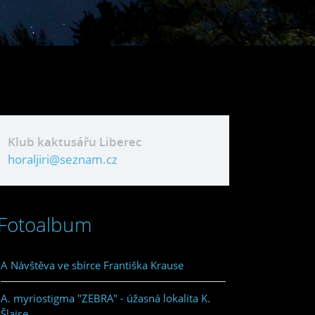
Klub kaktusářu Liberec
horaljiri@seznam.cz
Fotoalbum
A Návštěva ve sbírce Františka Krause
A. myriostigma "ZEBRA" - úžasná lokalita K.
Šlajse