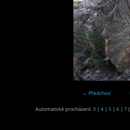
← Předchozí
Automatické procházení:
3
|
4
|
5
|
6
|
7
(