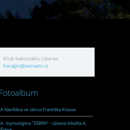
Klub kaktusářu Liberec
horaljiri@seznam.cz
Fotoalbum
A Návštěva ve sbírce Františka Krause
A. myriostigma "ZEBRA" - úžasná lokalita K.
Šlajse