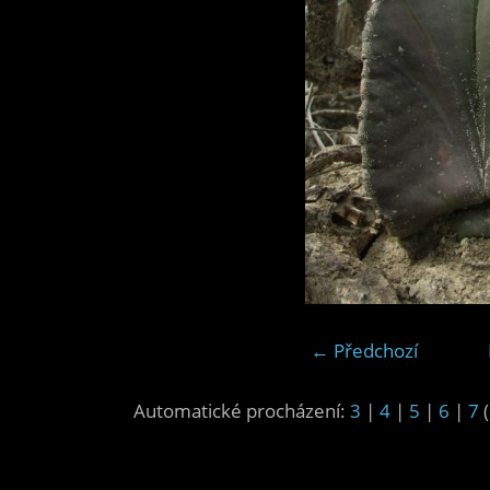
← Předchozí
Automatické procházení:
3
|
4
|
5
|
6
|
7
(