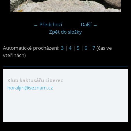
← Předchozí
Další →
Zpět do složky
Automatické procházení:
3
|
4
|
5
|
6
|
7
(čas ve
vteřinách)
Klub kaktusářu Liberec
horaljiri@seznam.cz