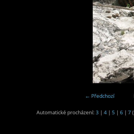
← Předchozí
Automatické procházení:
3
|
4
|
5
|
6
|
7
(