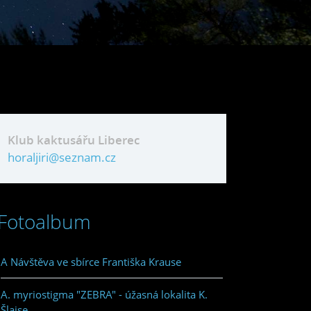
Klub kaktusářu Liberec
horaljiri@seznam.cz
Fotoalbum
A Návštěva ve sbírce Františka Krause
A. myriostigma "ZEBRA" - úžasná lokalita K.
Šlajse