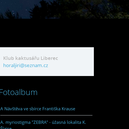
Klub kaktusářu Liberec
horaljiri@seznam.cz
Fotoalbum
A Návštěva ve sbírce Františka Krause
A. myriostigma "ZEBRA" - úžasná lokalita K.
Šlajse