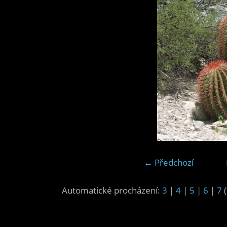
← Předchozí
Automatické procházení:
3
|
4
|
5
|
6
|
7
(