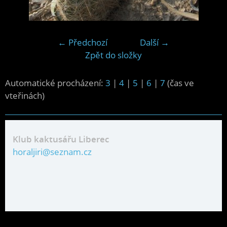
← Předchozí
Další →
Zpět do složky
Automatické procházení:
3
|
4
|
5
|
6
|
7
(čas ve
vteřinách)
Klub kaktusářu Liberec
horaljiri@seznam.cz