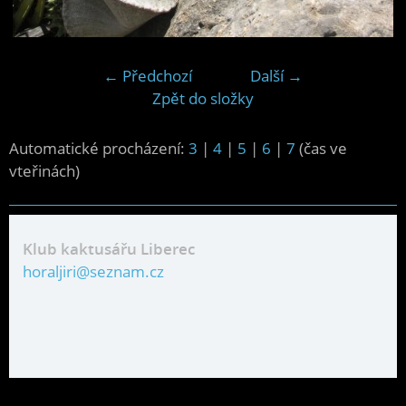
← Předchozí
Další →
Zpět do složky
Automatické procházení:
3
|
4
|
5
|
6
|
7
(čas ve
vteřinách)
Klub kaktusářu Liberec
horaljiri@seznam.cz