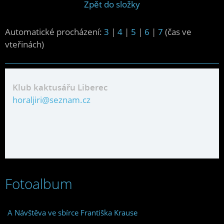
Zpět do složky
Automatické procházení:
3
|
4
|
5
|
6
|
7
(čas ve
vteřinách)
Klub kaktusářu Liberec
horaljiri@seznam.cz
Fotoalbum
A Návštěva ve sbírce Františka Krause