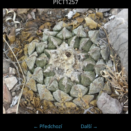
PICT1257
← Předchozí
Další →