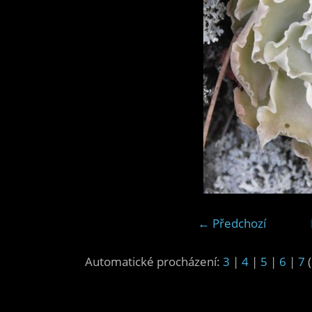
← Předchozí
Automatické procházení:
3
|
4
|
5
|
6
|
7
(