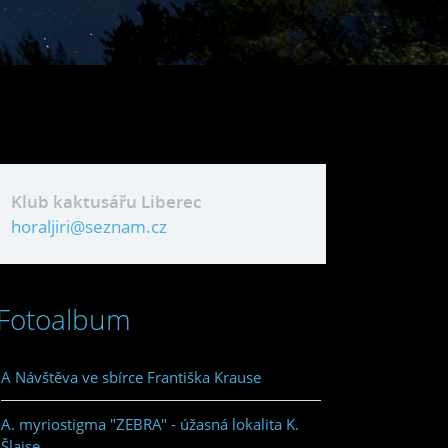
Klub kaktusářu Liberec
horaljiri@seznam.cz
Fotoalbum
A Návštěva ve sbírce Františka Krause
A. myriostigma "ZEBRA" - úžasná lokalita K.
Šlajse