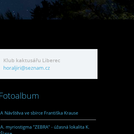
Klub kaktusářu Liberec
horaljiri@seznam.cz
Fotoalbum
A Návštěva ve sbírce Františka Krause
A. myriostigma "ZEBRA" - úžasná lokalita K.
Šlajse