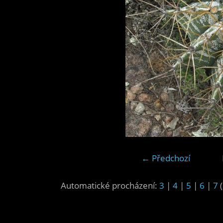
← Předchozí
Automatické procházení:
3
|
4
|
5
|
6
|
7
(