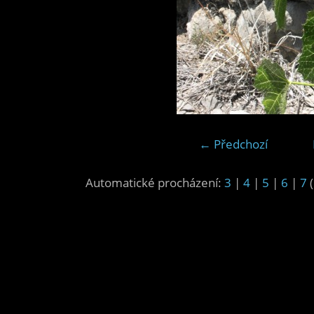
← Předchozí
Automatické procházení:
3
|
4
|
5
|
6
|
7
(