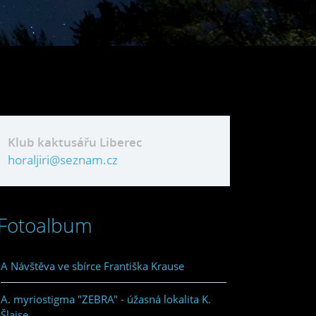
Klub kaktusářu Liberec
horaljiri@seznam.cz
Fotoalbum
A Návštěva ve sbírce Františka Krause
A. myriostigma "ZEBRA" - úžasná lokalita K.
Šlajse