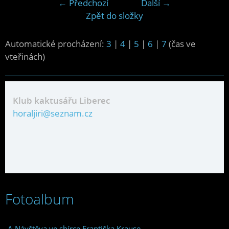
← Předchozí
Další →
Zpět do složky
Automatické procházení:
3
|
4
|
5
|
6
|
7
(čas ve
vteřinách)
Klub kaktusářu Liberec
horaljiri@seznam.cz
Fotoalbum
A Návštěva ve sbírce Františka Krause