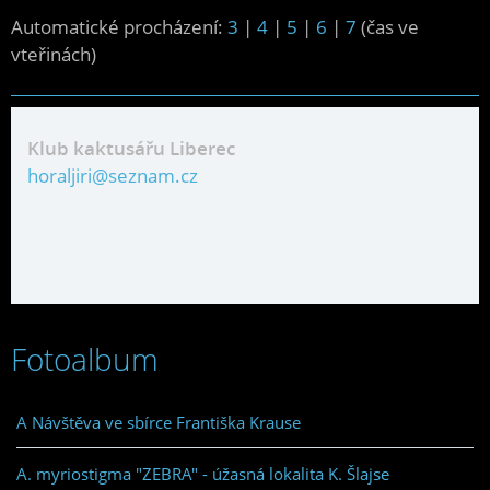
Automatické procházení:
3
|
4
|
5
|
6
|
7
(čas ve
vteřinách)
Klub kaktusářu Liberec
horaljiri@seznam.cz
Fotoalbum
A Návštěva ve sbírce Františka Krause
A. myriostigma "ZEBRA" - úžasná lokalita K. Šlajse