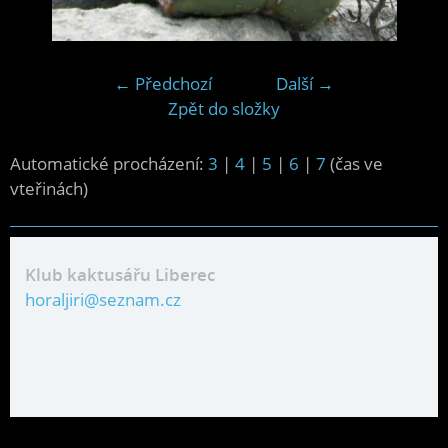
← Předchozí
Další →
Zpět do složky
Automatické procházení:
3
|
4
|
5
|
6
|
7
(čas ve
vteřinách)
Klub kaktusářu Liberec
horaljiri@seznam.cz