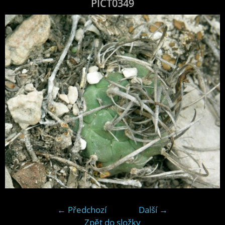
PICT0349
← Předchozí
Další →
Zpět do složky