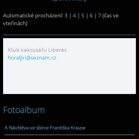
Automatické procházení:
3
|
4
|
5
|
6
|
7
(čas ve
vteřinách)
Klub kaktusářu Liberec
horaljiri@seznam.cz
Fotoalbum
A Návštěva ve sbírce Františka Krause