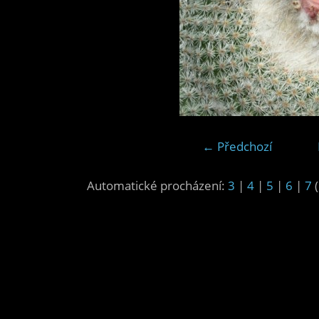
← Předchozí
Automatické procházení:
3
|
4
|
5
|
6
|
7
(