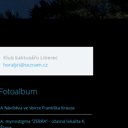
Klub kaktusářu Liberec
horaljiri@seznam.cz
Fotoalbum
A Návštěva ve sbírce Františka Krause
A. myriostigma "ZEBRA" - úžasná lokalita K.
Šlajse