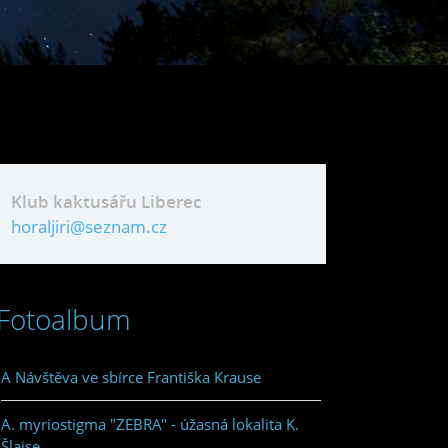
Klub kaktusářu Liberec
horaljiri@seznam.cz
Fotoalbum
A Návštěva ve sbírce Františka Krause
A. myriostigma "ZEBRA" - úžasná lokalita K.
Šlajse