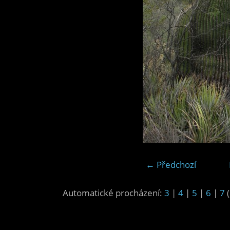
← Předchozí
Automatické procházení:
3
|
4
|
5
|
6
|
7
(