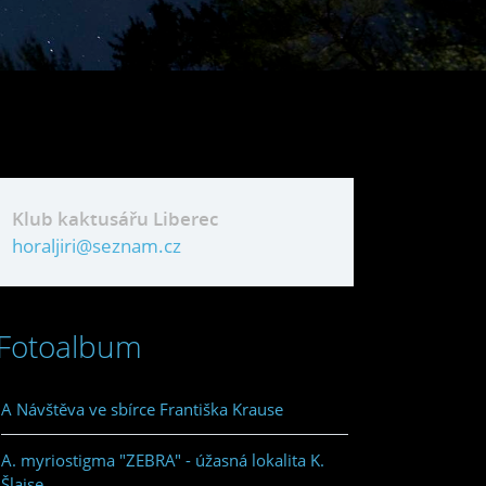
Klub kaktusářu Liberec
horaljiri@seznam.cz
Fotoalbum
A Návštěva ve sbírce Františka Krause
A. myriostigma "ZEBRA" - úžasná lokalita K.
Šlajse