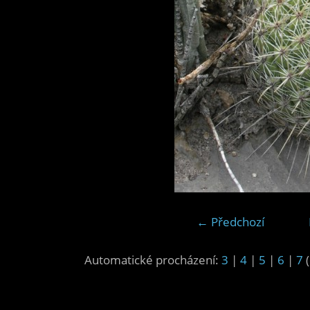
← Předchozí
Automatické procházení:
3
|
4
|
5
|
6
|
7
(