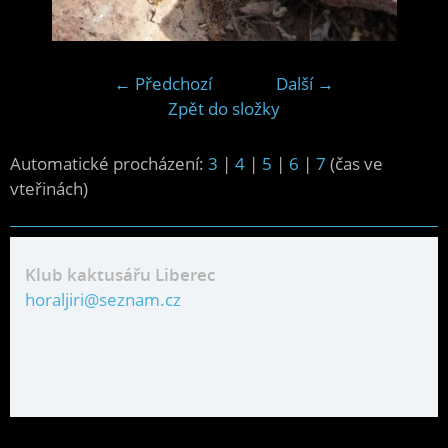
← Předchozí
Další →
Zpět do složky
Automatické procházení:
3
|
4
|
5
|
6
|
7
(čas ve
vteřinách)
Klub kaktusářu Liberec
horaljiri@seznam.cz