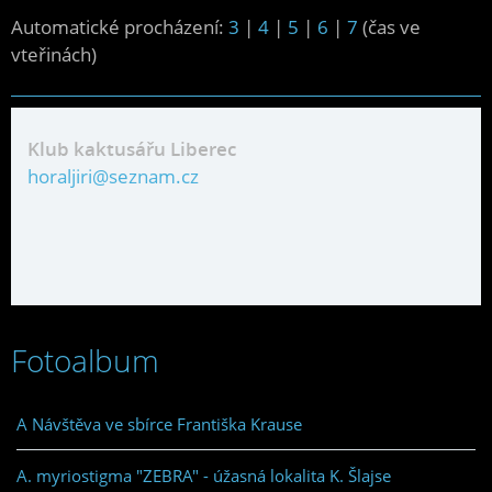
Automatické procházení:
3
|
4
|
5
|
6
|
7
(čas ve
vteřinách)
Klub kaktusářu Liberec
horaljiri@seznam.cz
Fotoalbum
A Návštěva ve sbírce Františka Krause
A. myriostigma "ZEBRA" - úžasná lokalita K. Šlajse