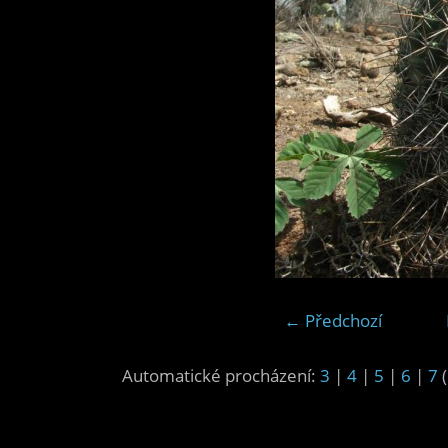
← Předchozí
Automatické procházení:
3
|
4
|
5
|
6
|
7
(