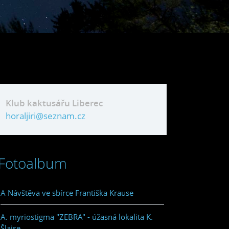
Klub kaktusářu Liberec
horaljiri@seznam.cz
Fotoalbum
A Návštěva ve sbírce Františka Krause
A. myriostigma "ZEBRA" - úžasná lokalita K.
Šlajse