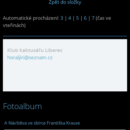
Zpět do složky
Automatické procházení:
3
|
4
|
5
|
6
|
7
(čas ve
vteřinách)
Klub kaktusářu Liberec
horaljiri@seznam.cz
Fotoalbum
A Návštěva ve sbírce Františka Krause