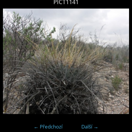
PICT1141
← Předchozí
Další →