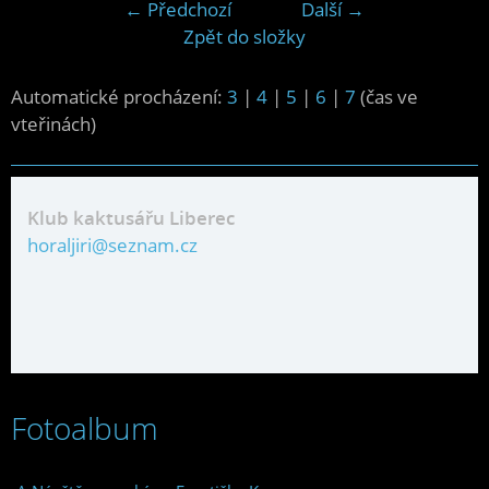
← Předchozí
Další →
Zpět do složky
Automatické procházení:
3
|
4
|
5
|
6
|
7
(čas ve
vteřinách)
Klub kaktusářu Liberec
horaljiri@seznam.cz
Fotoalbum