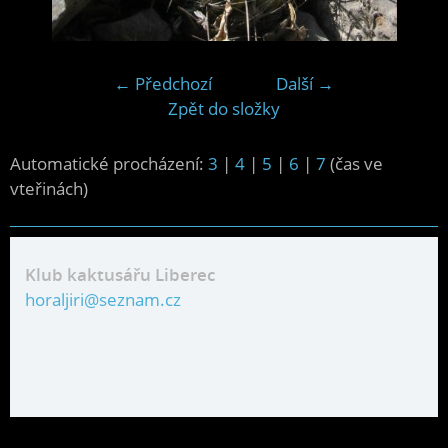
← Předchozí
Další →
Zpět do složky
Automatické procházení:
3
|
4
|
5
|
6
|
7
(čas ve
vteřinách)
Klub kaktusářu Liberec
horaljiri@seznam.cz