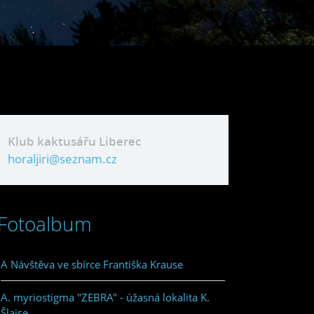
Klub kaktusářu Liberec
horaljiri@seznam.cz
Fotoalbum
A Návštěva ve sbírce Františka Krause
A. myriostigma "ZEBRA" - úžasná lokalita K.
Šlajse