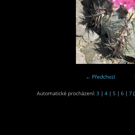
← Předchozí
Automatické procházení:
3
|
4
|
5
|
6
|
7
(