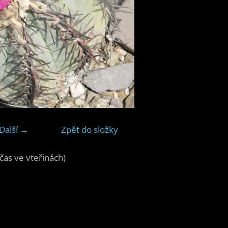
Další →
Zpět do složky
čas ve vteřinách)