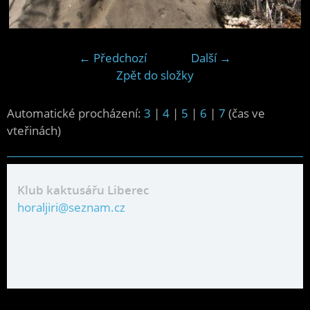
← Předchozí
Další →
Zpět do složky
Automatické procházení:
3
|
4
|
5
|
6
|
7
(čas ve
vteřinách)
Klub kaktusářu Liberec
horaljiri@seznam.cz