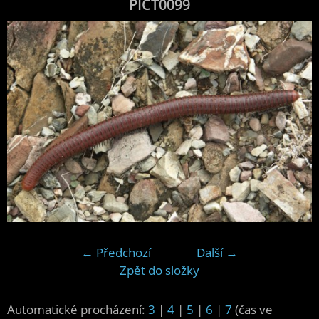
PICT0099
← Předchozí
Další →
Zpět do složky
Automatické procházení:
3
|
4
|
5
|
6
|
7
(čas ve