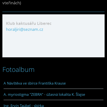
vteřinách)
Klub kaktusářu Liberec
horaljiri@seznam.cz
Fotoalbum
A Návštěva ve sbírce Františka Krause
A. myriostigma "ZEBRA" - úžasná lokalita K. Šlajse
Ing. Ervín Taübel - sbírka