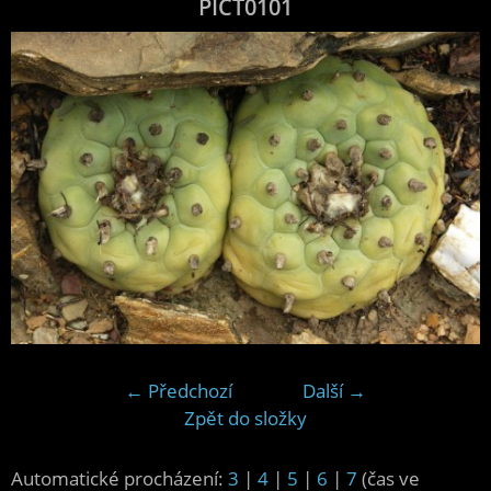
PICT0101
← Předchozí
Další →
Zpět do složky
Automatické procházení:
3
|
4
|
5
|
6
|
7
(čas ve