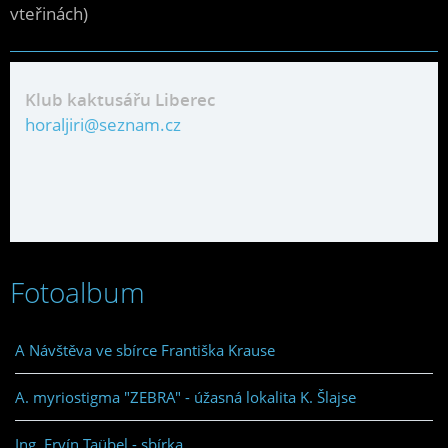
vteřinách)
Klub kaktusářu Liberec
horaljiri@seznam.cz
Fotoalbum
A Návštěva ve sbírce Františka Krause
A. myriostigma "ZEBRA" - úžasná lokalita K. Šlajse
Ing. Ervín Taübel - sbírka