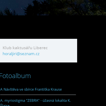
Klub kaktusářu Liberec
horaljiri@seznam.cz
Fotoalbum
A Návštěva ve sbírce Františka Krause
A. myriostigma "ZEBRA" - úžasná lokalita K.
Šlajse