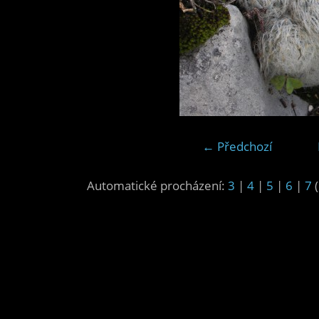
← Předchozí
Automatické procházení:
3
|
4
|
5
|
6
|
7
(