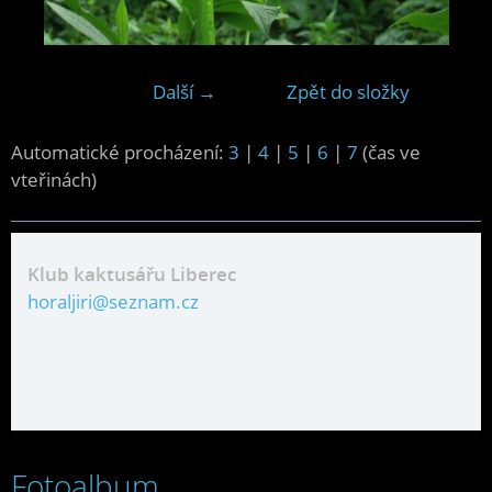
Další →
Zpět do složky
Automatické procházení:
3
|
4
|
5
|
6
|
7
(čas ve
vteřinách)
Klub kaktusářu Liberec
horaljiri@seznam.cz
Fotoalbum