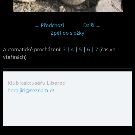
← Předchozí
Další →
Zpět do složky
Automatické procházení:
3
|
4
|
5
|
6
|
7
(čas ve
vteřinách)
Klub kaktusářu Liberec
horaljiri@seznam.cz