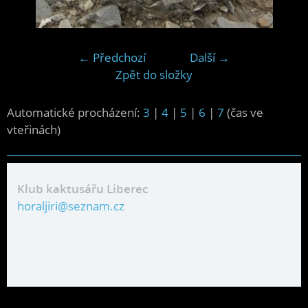
← Předchozí
Další →
Zpět do složky
Automatické procházení:
3
|
4
|
5
|
6
|
7
(čas ve
vteřinách)
Klub kaktusářu Liberec
horaljiri@seznam.cz