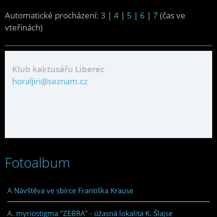
Automatické procházení:
3
|
4
|
5
|
6
|
7
(čas ve
vteřinách)
Klub kaktusářu Liberec
horaljiri@seznam.cz
Fotoalbum
A Návštěva ve sbírce Františka Krause
A. myriostigma "ZEBRA" - úžasná lokalita K. Šlajse