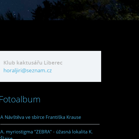
Klub kaktusářu Liberec
horaljiri@seznam.cz
Fotoalbum
A Návštěva ve sbírce Františka Krause
A. myriostigma "ZEBRA" - úžasná lokalita K.
Šlajse