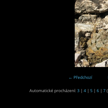
← Předchozí
Automatické procházení:
3
|
4
|
5
|
6
|
7
(