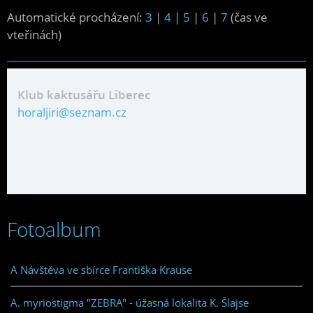
Automatické procházení:
3
|
4
|
5
|
6
|
7
(čas ve
vteřinách)
Klub kaktusářu Liberec
horaljiri@seznam.cz
Fotoalbum
A Návštěva ve sbírce Františka Krause
A. myriostigma "ZEBRA" - úžasná lokalita K. Šlajse